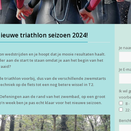
ieuwe triathlon seizoen 2024!
Je naa
thlon wedstrijden en je hoopt dat je mooie resultaten haalt.
er aan de start te staan omdat je aan het begin van het
raaid?
Je E-m
 triathlon voorbij, dus van de verschillende zwemstarts
echniek op de fiets tot een nog betere wissel in T2.
Ik wil
 Oefeningen aan de rand van het zwembad, op een groot
voorb
o’n week ben je pas echt klaar voor het nieuwe seizoen.
8 -
22 
Berich