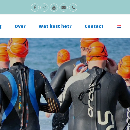
Facebook
Instagram
Youtube
E-
Phone
mail
g
Over
Wat kost het?
Contact