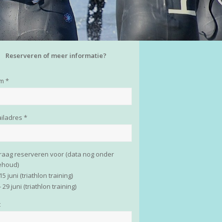
Reserveren of meer informatie?
m *
ailadres *
 graag reserveren voor (data nog onder
ehoud)
 15 juni (triathlon training)
- 29 juni (triathlon training)
t