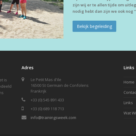
zijn wij er te allen tijde om uitl
nodig hebt dan zijn we ook nog 
Bekijk begeleiding
Adres
Links
Le Petit Mas d'ile
t is
Home
16500 St Germain de Confolens
gedeeld
Frankrijk
Contac
ns
+33 (0) 545 891 433
Links
+33 (0) 689 118 713
Wat Wi
info@trainingsweek.com