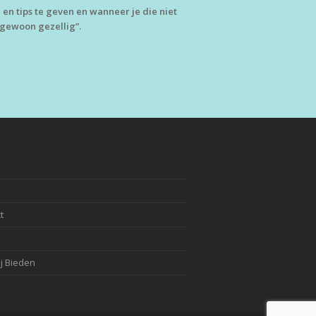
eg en tips te geven en wanneer je die niet
“gewoon gezellig”.
t
j Bieden